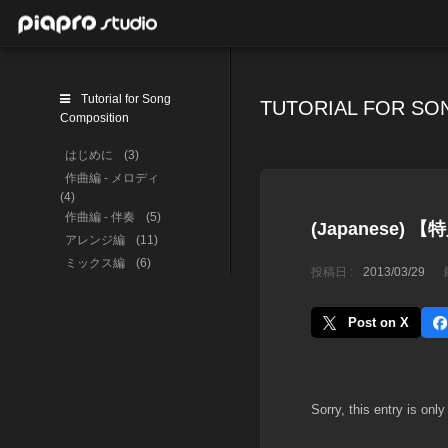
Tutorial for Song
TUTORIAL FOR SO
Composition
はじめに
(3)
作曲編 - メロディ
(4)
作曲編 - 伴奏
(5)
(Japanese
アレンジ編
(11)
ミックス編
(6)
投稿日 :
2013/03/29
Post on X
Sorry, this entry is only