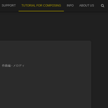
SUPPORT
TUTORIAL FOR COMPOSING
INFO
ABOUT US
、
作曲編 - メロディ